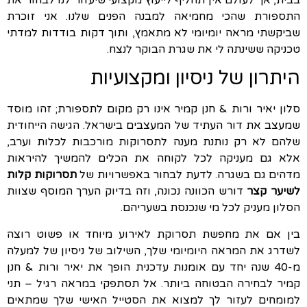
התספורת שהכי מחמיאה למבנה הפנים שלנו. אני זוכרת
שביקשתי מראה יומיומי לא מתאמץ, ותוך דקות בודדות למדתי
טכניקה ששינתה לי את שגרת הבוקר לנצח.
היתרון של ניסיון ומקצועיות
סלון יאיר ורות & חנן קמיר אינו רק מקום לתספורת; זהו מוסד
שמעצב את דור העתיד של המעצבים בישראל. הגישה הייחודית
שלהם לא רק נותנת מענה לתסרוקות מורכבות לכלות וערב,
אלא גם מעניקה לכל לקוחה את הכלים להמשיך להיראות
מדהים גם בשגרה. לדעת לבחור באפשרויות של
תסרוקות קלות
לשיער קצר
דורש הכוונה נכונה, וזה בדיוק הערך המוסף שצוות
הסלון מעניק לכל מי שנכנסת בשעריהם.
בין אם את מחפשת תסרוקת לאירוע מיוחד או פשוט רוצה
לשדרג את המראה היומיומי שלך, השילוב של ניסיון של למעלה
מ-40 שנה יחד עם אומנות עדכנית הופך את יאיר ורות & חנן
קמיר לבחירה הבטוחה ביותר. אל תסתפקי במראה רגיל – תני
למומחים לעזור לך למצוא את הסטייל האישי שלך שמתאים