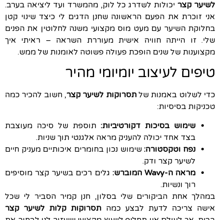
לשיער קצר
יכולות לשדרג כל לוק, מהמשרד ועד ליציאה בערב.
אני זוכרת את הפעם הראשונה שחנן הדגים לי כיצד שינוי קטן
בחלוקת השיער עם מעט מוס מקצועי משנה לחלוטין את הפנים
שלי. זו הייתה חוויה אישית מעוררת השראה – ראיתי איך
מקצוענות של שנים הופכת פעולה פשוטה לאומנות של ממש.
טיפים לעיצוב יומיומי מהיר
כדי לשלוט באמנות של
תסרוקות לשיער קצר
, חשוב להכיר כמה
טכניקות בסיסיות:
שימוש בסיכות דקורטיביות:
תוספת של סיכה מעוצבת
בצד אחד יכולה להעניק מראה אלגנטי תוך שניות.
נפח וטקסטורה:
שימוש נכון בחומרים איכותיים מעניק חיים
לשיער קצר ודק.
מראה ה-Wavy המוברש:
גלים רכים בשיער קצר מוסיפים
רוך ונשיות.
במהלך אחת הביקורים שלי בסלון, חנן קמיר הסביר לי שכל
אישה צריכה לדעת לבצע כמה
תסרוקות קלות לשיער קצר
בבית, אך לעולם אין תחליף לייעוץ מקצועי שיעזור לנו לבחור את