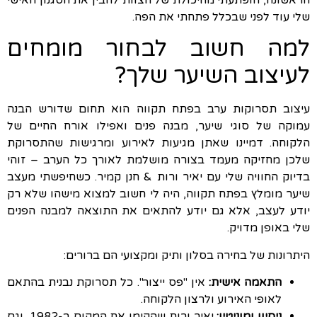
הראשונה, הופתעתי מהיכולת של הצוות להבין את הסגנון האישי
שלי עוד לפני שבכלל פתחתי את הפה.
למה חשוב לבחור מומחים
לעיצוב השיער שלך?
עיצוב תסרוקות ערב בפתח תקווה הוא תחום שדורש הבנה
עמוקה של סוגי שיער, מבנה פנים ואפילו אורח החיים של
הלקוחה. דמיינו שאתן מגיעות לאירוע ומרגישות שהתסרוקת
שלכן מחזיקה מעמד בצורה מושלמת לאורך כל הערב – זוהי
בדיוק החוויה שלי עם יאיר ורות & חנן קמיר. כשחיפשתי מעצב
שיער מומלץ בפתח תקווה, היה לי חשוב למצוא מישהו שלא רק
יודע לעצב, אלא גם יודע להתאים את התוצאה למבנה הפנים
שלי באופן מדויק.
היתרונות של בחירה בסלון ותיק ומקצועי הם ברורים:
התאמה אישית:
אין "פס ייצור". כל תסרוקת נבנית בהתאם
לאופי האירוע ולרצון הלקוחה.
ניסיון ומוניטין:
יאיר ורות שהקימו את המקום ב-1982, וגם