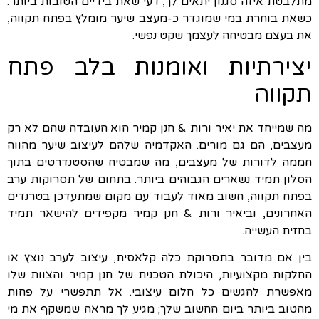
מתלבטת איזה סגנון יתאים לך, דעי שאת בידיים הטובות ביותר.
כשאת בוחרת במי שמוגדר כ-מעצב שיער מומלץ בפתח תקווה,
את בעצם מבטיחה לעצמך שקט נפשי.
יצירתיות ואומנות בלב פתח
תקווה
מה שמייחד את יאיר ורות & חנן קמיר הוא העובדה שהם לא רק
מעצבים, הם גם מורים. האקדמיה שלהם לעיצוב שיער מהווה
חממה לדורות של מעצבים, מה שמבטיח שהסטנדרטים בתוך
הסלון תמיד נשארים הגבוהים ביותר. בתחום של תסרוקות ערב
בפתח תקווה, חשוב מאוד לעבוד עם מקום שמתעדכן בטרנדים
האחרונים, וביאיר ורות & חנן קמיר מקפידים להישאר תמיד
בחזית העשייה.
בין אם מדובר בתסרוקת כלה קלאסית, עיצוב לערב נוצץ או
החלקות מקצועיות, היכולת הטכנית של חנן קמיר והצוות שלו
מאפשרת להגשים כל חלום עיצובי. אל תתפשרי על פחות
מהטוב ביותר ביום החשוב שלך; מגיע לך מראה שמשקף את מי