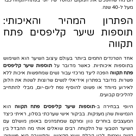
הם מה שהופכים את המקום למוסד של יופי בפתח-תקווה כבר
מעל ל-40 שנה.
הפתרון המהיר והאיכותי:
תוספות שיער קליפסים פתח
תקווה
אחד הטרנדים החמים ביותר בעולם עיצוב השיער הוא השימוש
בתוספות איכותיות. כאשר מדובר על
תוספות שיער קליפסים
פתח תקווה
הפכה ליעד מרכזי עבור נשים שמחפשות איכות ללא
פשרות. מדובר בפתרון אידיאלי לנשים שרוצות לשנות את הלוק
לאירוע מיוחד או פשוט להוסיף נפח ליום-יום, מבלי להתחייב
להליכים קבועים.
היופי בבחירה ב-
תוספות שיער קליפסים פתח תקווה
הוא
הגמישות שהן מעניקות. בביקור אישי שערכתי בסלון, ראיתי כיצד
המעצבים בוחרים גוון ומרקם שמתמזגים באופן מושלם עם
השיער הטבעי של הלקוחה. רבים שואלים אותי מה ההבדל בין
קנייה עצמית לבין קבלת ייעוץ מקצועי, והתשובה היא פשוטה: