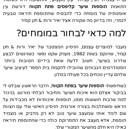
התאמת
תוספות שיער קליפסים פתח תקווה
דורשת עין
אומנותית של מומחה כדי להבטיח שהתוספת תיראה טבעית
לגמרי, וזה בדיוק מה שקורה אצל יאיר ורות & חנן קמיר.
למה כדאי לבחור במומחים?
מעבר למוצרים עצמם, הניסיון המצטבר של יאיר ורות & חנן
קמיר, שהוקם בשנת 1982, מעניק שקט נפשי. כשניגשים לבצע
שדרוג בשיער, חשוב לדעת שאת בידיים הטובות ביותר.
הסטנדרטים הגבוהים שהובילו להקמת בית הספר לעיצוב שיער
שלהם עדיין נוכחים בכל פעולה בסלון.
כשחיפשתי
תוספות שיער בפתח תקווה
, הדבר הראשון שבלט לי
בביקור אצלם הוא איכות השיער והחיבור הבלתי מורגש. בניגוד
למה שרבות חוששות ממנו, תוספות איכותיות לא מכבידות על
הראש ומשתלבות בצורה אורגנית. הניסיון האישי שלי עם הצוות
שם לימד אותי שמעצב שיער טוב לא רק מדביק או מצמיד
תוספת, אלא מעצב את התסרוקת כולה כדי שהתוספת תיראה
כאילו היא חלק מהשיער המקורי שלך.