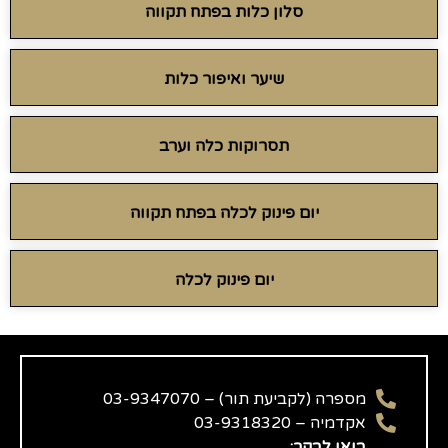
סלון כלות בפתח תקווה
שיער ואיפור כלות
תסרוקות כלה וערב
יום פינוק לכלה בפתח תקווה
יום פינוק לכלה
מספרה (לקביעת תור) – 03-9347070
אקדמיה – 03-9318320
בואו לבקר: