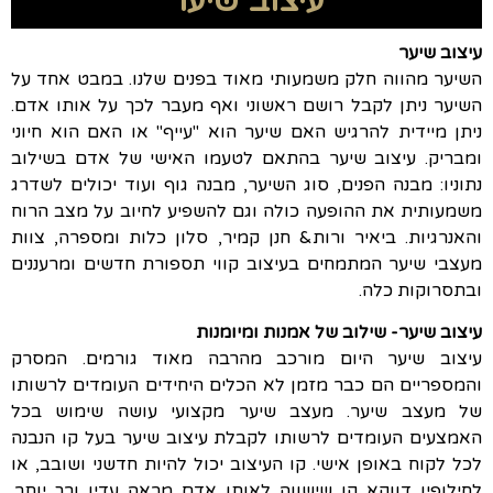
עיצוב שיער
עיצוב שיער
השיער מהווה חלק משמעותי מאוד בפנים שלנו. במבט אחד על
השיער ניתן לקבל רושם ראשוני ואף מעבר לכך על אותו אדם.
ניתן מיידית להרגיש האם שיער הוא "עייף" או האם הוא חיוני
ומבריק. עיצוב שיער בהתאם לטעמו האישי של אדם בשילוב
נתוניו: מבנה הפנים, סוג השיער, מבנה גוף ועוד יכולים לשדרג
משמעותית את ההופעה כולה וגם להשפיע לחיוב על מצב הרוח
והאנרגיות. ביאיר ורות& חנן קמיר, סלון כלות ומספרה, צוות
מעצבי שיער המתמחים בעיצוב קווי תספורת חדשים ומרעננים
ובתסרוקות כלה.
עיצוב שיער- שילוב של אמנות ומיומנות
עיצוב שיער היום מורכב מהרבה מאוד גורמים. המסרק
והמספריים הם כבר מזמן לא הכלים היחידים העומדים לרשותו
של מעצב שיער. מעצב שיער מקצועי עושה שימוש בכל
האמצעים העומדים לרשותו לקבלת עיצוב שיער בעל קו הנבנה
לכל לקוח באופן אישי. קו העיצוב יכול להיות חדשני ושובב, או
לחילופין דווקא קו שישווה לאותו אדם מראה עדין ורך יותר.