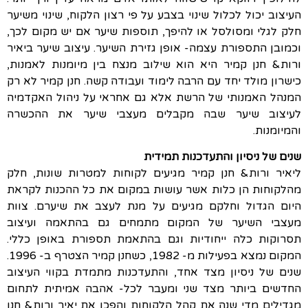
העיצוב יכול לכלול שינוי בצבע על פי רצון הלקוח, שינוי משיער
חלק לגלי ומסולסל או להיפך, תוספות שיער אם יש מקום לכך,
וכמובן התספורת עצמה- אופן גזירת השיער. עיצוב שיער ביאיר
ורות& חנן קמיר היא הוא שילוב מנצח בין מיומנות לאמנות,
כישרון מולד יחד עם הרבה לימוד ועבודה קשה. חנן קמיר לא רק
המנהל האמנותי של הרשת אלא גם אחראי על ניהול האקדמיה
לעיצוב שיער שבה מקבלים מעצבי שיער את ההכשרה
והמיומנות.
שנים של ניסיון והתעדכנות תמידית
ליאיר ורות& חנן קמיר מגיעים לקוחות למטרות שונות, חלק
מהלקוחות הן כלות אשר עושות במקום את כל ההכנות לקראת
היום הגדול וחלקם מגיעים על מנת לעצב את שיערם. צוות
מעצבי השיער של המקום מתמחים גם בהתאמה ועיצוב
תסרוקות כלה ייחודיות וגם בהתאמת תספורת באופן כללי.
המקום נמצא בפעילות מ- 1982, כשחנן קמיר הצטרף ב- 1996.
שנים של ניסיון מצד אחד, והתעדכנות מתמדת בקווי העיצוב
החדשים ביותר מצד שני ומעבר לכל- אהבה אמיתית לתחום
מגדילים מדי שנה את קהל הלקוחות והפכו את יאיר ורות& חנן