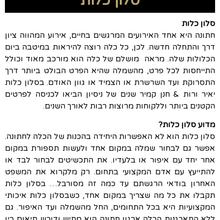
סלון כלות
סלון כלות
חתונה היא אחד האירועים המרגשים בחיים, אירוע המהווה ציון
דרך והתחלה חדשה. לכן, כל כלה רוצה להיראות במיטבה ביום
הכלולות שלה. מראה מושלם של כלה הוא מורכב מאוד וכולל
התייחסות לכל פרט, מהשמלה שהיא הפרט הבולט ביותר דרך
התסרוקת ועד השרשרת או הצמיד או גוון האודם. בסלון כלות
יאיר ורות & חנן קמיר שנים של ניסיון הביאו לכניסה לפרטים
הקטנים ביותר וללקוחות מרוצות רבות לאורך השנים.
מדוע סלון כלות?
סלון כלות הוא לא האפשרות היחידה בהכנות של הכלה לחתונה.
אפשר גם לבחור שמלה במקום אחד ולעשות תספורת במקום
אחר יחד עם איפור או בלעדיו. את התכשיטים לבחור לבד או
להתייעץ עם אדם המקצועי בתחום. רק מלקרוא את המשפט
האחרון בודאי הרגשתם עד כמה זה מסורבל… בסלון כלות
תקבלו את כל מה שצריך במקום אחד, כשבסלון כלות איכותי
המקצועיות היא בכל התחומים, החל מהשמלה ועד האיפור. גם
ללא התארגנות הכלה ארגון חתונה הוא מתיש ודורש תיאום בין