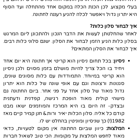
בעלי מקצוע. לכן הכנת הכלה במקום אחד מהתחלה ועד הסוף
היא יתרון גדול ויאפשר לכלה להגיע רעננה לחתונה.
איך לבחור סלון כלות?
לאחר שהחלטתן לעשות את הדבר הנכון ולהתכונן ליום המרגש
בסלון כלות הגיע הזמן לבחור את הסלון. ישנם סלוני כלות רבים.
איך לבחור את הסלון המתאים?
ניסיון:
בכל תחום ניסיון הוא קריטי אך חתונה היא יום אחד
ויחיד בו הכל צריך להיות מושלם בזמן מסוים ולכן ניסיון
הוא קריטי במיוחד. התמודדות עם כלות מסוגים שונים,
סגנונות ורצונות וגם עם אופי שונה של כלות הוא יתרון
גדול מאוד של סלון אחד על פני אחר. ביום החתונה גם
מישהי קולית מאוד הופכת רגישה, קפדנית ודעתנית
ובצדק- זה היום בו היא המרכז והמוזמנים ישאו מבט
קודם כל אליה. סלון הכלות יאיר ורות& חנן קמיר קיים מאז
1982(!) כך שניסיון ומוניטין בהחלט יש לו.
המלצות:
כיוון שביום החתונה אין מקום לטעויות, כדאי
מאוד לחפש המלצות על מקומות. הכי טוב לשאול חברות