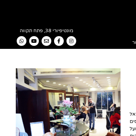
מונטיפיורי 38, פתח תקווה
ר
אל
ים
על