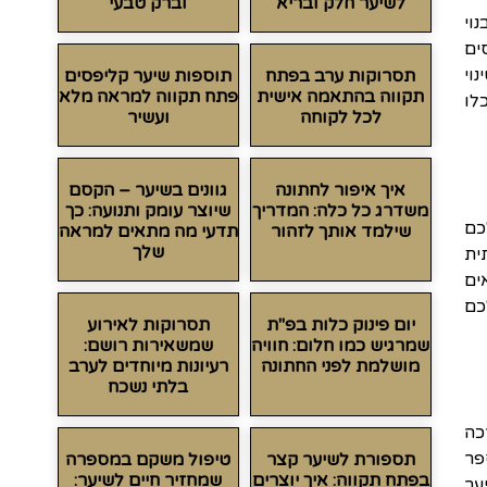
לשיער חלק ובריא
וברק טבעי
וי
ים
נוי
תסרוקות ערב בפתח
תוספות שיער קליפסים
תקווה בהתאמה אישית
פתח תקווה למראה מלא
לו
לכל לקוחה
ועשיר
איך איפור לחתונה
גוונים בשיער – הקסם
משדרג כל כלה: המדריך
שיוצר עומק ותנועה: כך
כם
שילמד אותך לזהור
תדעי מה מתאים למראה
שלך
שמעותית
ים
כם
יום פינוק כלות בפ"ת
תסרוקות לאירוע
שמרגיש כמו חלום: חוויה
שמשאירות רושם:
מושלמת לפני החתונה
רעיונות מיוחדים לערב
בלתי נשכח
כה
פר
תספורת לשיער קצר
טיפול משקם במספרה
בפתח תקווה: איך יוצרים
שמחזיר חיים לשיער:
ער