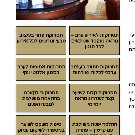
ות
ער
תסרוקות לאירוע ערב –
תסרוקת פזור בעיצוב
מראה מוקפד שמתאים
טבעי ומרשים לכל אירוע
ון
לכל סגנון
תם
תסרוקות חתונה בעיצוב
תסרוקות אסופות לערב
עדכני לכלות ואורחות
בסגנון אלגנטי ונקי
שנת 1982 ומביאים איתנו
נה
תסרוקות קלות לשיער
תסרוקות לקארה
קצר לשדרוג מראה
בהתאמה מושלמת
. קורס עיצוב שיער 1 שלנו נמשך
יומיומי
למבנה הפנים
ודה
החלקה יפנית משולבת
טיפול משקם לשיער
עם קרטין – פתרון
במספרה לשיקום עמוק