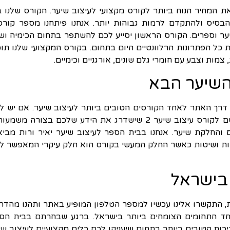
ת המחיר הנוח ביותר לקורס מקצועי לעיצוב שיער. הקורס שלנו בנ
סיס ולהתקדם לרמות גבוהות יותר. אנחנו פיתחנו מספר קורס
 מיועדים למעצבי שיער וספרים. הקורס הראשון יסייע לכם להשתפר בתחום הכימיה ושי
כל הפתרונות הרלוונטיים היום בתחום. בקורס המקצועי שלנו תוכ
צמות וצבע עם חומרי גלם שונים, אורגניים וכימיים.
השיער הבא
דרך האתר לאחד הקורסים הטובים ביותר לעיצוב שיער. אם יש ל
ניסיון של 3 שנים בתחום ותעודה סוג אחד, תוכלו להירשם לקורס עיצוב שיער 2 שישדרג את הידע שלכם בצורה מ
 והחלקת שיער. אנחנו בבית הספר לעיצוב שיער יאיר ורות מביא
ורות ושיטות כאשר החלק המעשי בקורס הוא חלק עיקרי המאפשר ל
 בישראל
, התקשרו אלינו עכשיו למספר הטלפון המופיע באתר ותהנו מהדר
חד התחומים הצומחים ביותר בישראל. ברגע שבחרתם בבית הס
כות הטובים ביותר בתחום שיעניקו לכם כלים מקצועיים לעיצוב שי